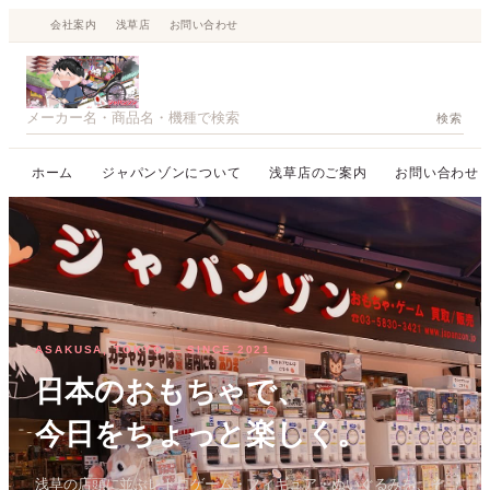
内
会社案内
浅草店
お問い合わせ
容
を
ス
検索
キ
ッ
ホーム
ジャパンゾンについて
浅草店のご案内
お問い合わせ
プ
ASAKUSA, TOKYO — SINCE 2021
日本のおもちゃで、
今日をちょっと楽しく。
浅草の店頭に並ぶレトロゲーム・フィギュア・ぬいぐるみを、そ