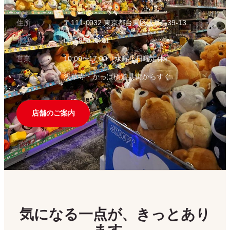
住所
〒111-0032 東京都台東区浅草1-39-13
電話
03-5830-3421
営業
10:00〜17:00（水曜・日曜定休）
アクセス
浅草寺・かっぱ橋道具街からすぐ
店舗のご案内
気になる一点が、きっとあり