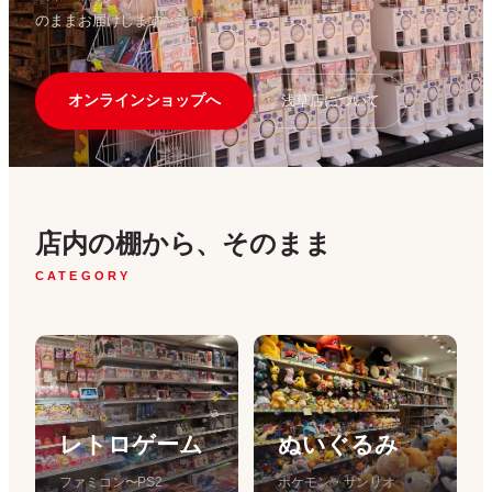
のままお届けします。
オンラインショップへ
浅草店について
店内の棚から、そのまま
CATEGORY
レトロゲーム
ぬいぐるみ
ファミコン〜PS2
ポケモン・サンリオ