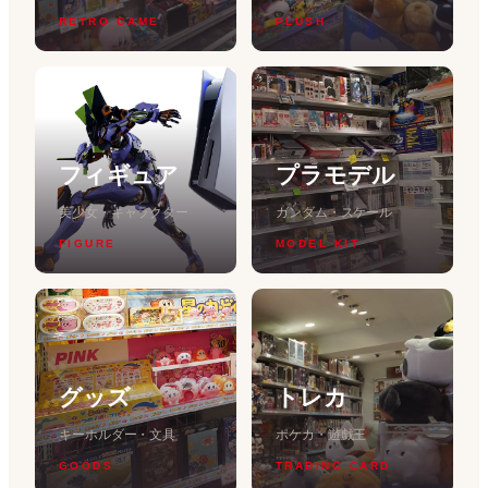
RETRO GAME
PLUSH
フィギュア
プラモデル
美少女・キャラクター
ガンダム・スケール
FIGURE
MODEL KIT
グッズ
トレカ
キーホルダー・文具
ポケカ・遊戯王
GOODS
TRADING CARD